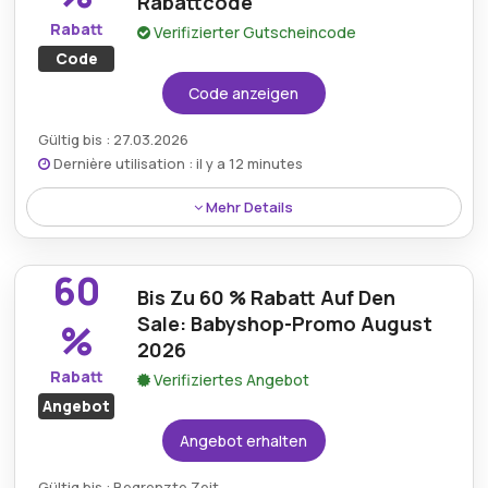
Rabattcode
Rabatt
Verifizierter Gutscheincode
Code
Code anzeigen
Gültig bis : 27.03.2026
Dernière utilisation : il y a 12 minutes
Mehr Details
Auf alle Artikel im gesamten Babyshop gibt es
großzügige 30 % Rabatt, was eine hervorragende
60
Gelegenheit zum Sparen bei wichtigen Produkten
Bis Zu 60 % Rabatt Auf Den
bietet.
Sale: Babyshop-Promo August
%
2026
Rabatt
Verifiziertes Angebot
Angebot
Angebot erhalten
Gültig bis : Begrenzte Zeit