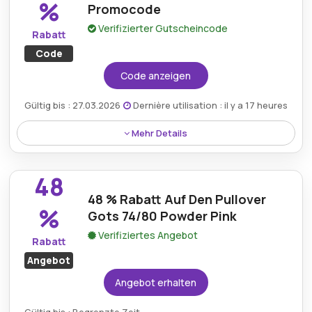
%
Promocode
Versandkosten zu sparen.
Verifizierter Gutscheincode
Rabatt
Code
Code anzeigen
Gültig bis : 27.03.2026
Dernière utilisation : il y a 17 heures
Mehr Details
Profitieren Sie von 10 % Rabatt, indem Sie einen
Aktionscode von Babyshop.de verwenden. Damit
48
haben Kunden die Möglichkeit, bei Premium-
48 % Rabatt Auf Den Pullover
Babyprodukten zu sparen, darunter Kleidung,
%
Gots 74/80 Powder Pink
Accessoires und Essentials, die das Elternsein
bequemer und erschwinglicher machen.
Verifiziertes Angebot
Rabatt
Angebot
Angebot erhalten