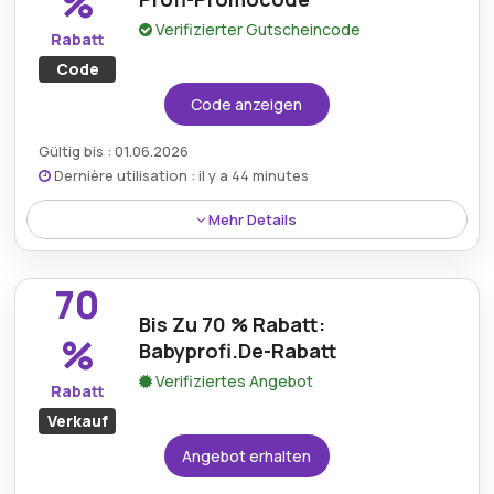
%
Verifizierter Gutscheincode
Rabatt
Code
Code anzeigen
Gültig bis : 01.06.2026
Dernière utilisation : il y a 44 minutes
Mehr Details
Profitieren Sie von 10 % Rabatt, indem Sie einen Baby
Profi-Aktionscode verwenden, wodurch hochwertige
70
Babyprodukte für Käufer erschwinglicher werden.
Bis Zu 70 % Rabatt:
%
Babyprofi.De-Rabatt
Verifiziertes Angebot
Rabatt
Verkauf
Angebot erhalten