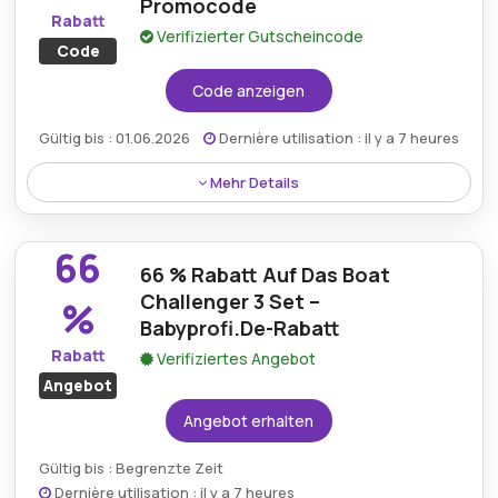
Promocode
Rabatt
Verifizierter Gutscheincode
Code
Code anzeigen
Gültig bis : 01.06.2026
Dernière utilisation : il y a 7 heures
Mehr Details
Lösen Sie einen Baby Profi-Gutscheincode ein, um 5
% Preisnachlass auf Premium-Babyausrüstung und -
66
Zubehör zu erhalten.
66 % Rabatt Auf Das Boat
Challenger 3 Set –
%
Babyprofi.De-Rabatt
Rabatt
Verifiziertes Angebot
Angebot
Angebot erhalten
Gültig bis : Begrenzte Zeit
Dernière utilisation : il y a 7 heures