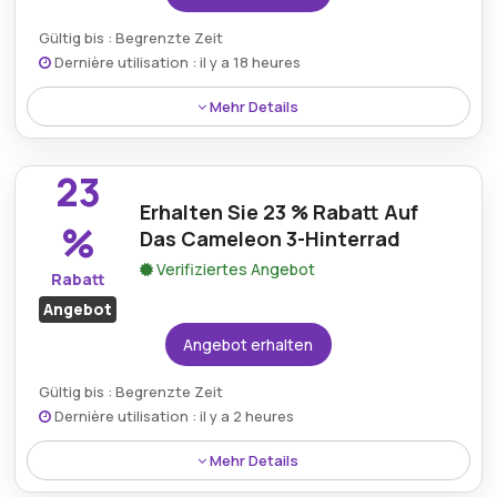
Gültig bis : Begrenzte Zeit
Dernière utilisation : il y a 18 heures
Mehr Details
Sichern Sie sich 43 % Rabatt, wenn Sie sich für die
Abc Design Wickeltasche entscheiden, die auf
23
Komfort und moderne Elternbedürfnisse ausgelegt
Erhalten Sie 23 % Rabatt Auf
ist.
%
Das Cameleon 3-Hinterrad
Verifiziertes Angebot
Rabatt
Angebot
Angebot erhalten
Gültig bis : Begrenzte Zeit
Dernière utilisation : il y a 2 heures
Mehr Details
Reduzieren Sie die Kosten um 23 % beim Cameleon