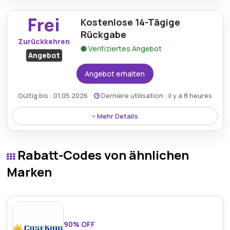
3-Hinterrad, einem unverzichtbaren Ersatz für eine
Frei
Kostenlose 14-Tägige
verbesserte Leistung des Kinderwagens.
Rückgabe
Zurückkehren
Verifiziertes Angebot
Angebot
Angebot erhalten
Gültig bis : 01.05.2026
Dernière utilisation : il y a 8 heures
Mehr Details
Profitieren Sie von einem 14-tägigen kostenlosen
Rückgaberecht und sorgen Sie so für ein
Rabatt-Codes von ähnlichen
sorgenfreies Einkaufserlebnis für alle wichtigen
Babyartikel.
Marken
90% OFF