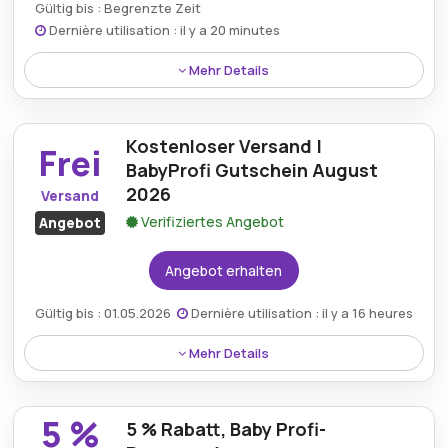
Gültig bis : Begrenzte Zeit
Dernière utilisation : il y a 20 minutes
Mehr Details
Sparen Sie bis zu 70 % auf eine Vielzahl von
Babyartikeln mit exklusiven Rabatten bei
Kostenloser Versand |
Babyprofi.de.
Frei
BabyProfi Gutschein August
2026
Versand
Verifiziertes Angebot
Angebot
Angebot erhalten
Gültig bis : 01.05.2026
Dernière utilisation : il y a 16 heures
Mehr Details
Profitieren Sie vom kostenlosen Versand für
ausgewählte Bestellungen, indem Sie beim
5 %
5 % Rabatt, Baby Profi-
Bezahlvorgang einen BabyProfi-Gutschein einlösen.