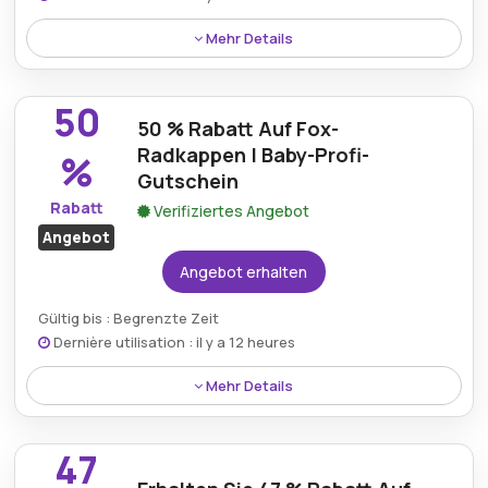
Mehr Details
Sichern Sie sich 66 % Rabatt auf das Boat Challenger
3 Set und verschönern Sie die Outdoor-Abenteuer
50
für die Kleinen bei Babyprofi.de.
50 % Rabatt Auf Fox-
Radkappen | Baby-Profi-
%
Gutschein
Rabatt
Verifiziertes Angebot
Angebot
Angebot erhalten
Gültig bis : Begrenzte Zeit
Dernière utilisation : il y a 12 heures
Mehr Details
Sichern Sie sich mit einem exklusiven Baby Profi-
Gutschein einen Preisnachlass von 50 % auf stilvolle
47
und langlebige Fox-Radkappen.