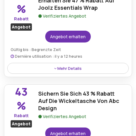
Erhalten Sie 47 % Rabatt Auf
%
Joolz Essentials Wrap
Verifiziertes Angebot
Rabatt
Angebot
Angebot erhalten
Gültig bis : Begrenzte Zeit
Dernière utilisation : il y a 12 heures
Mehr Details
Kaufen Sie den Joolz Essentials Wrap zu 47 %
günstigeren Kosten und sichern Sie sich so Komfort
43
und Qualität zu einem budgetfreundlichen Preis.
Sichern Sie Sich 43 % Rabatt
Auf Die Wickeltasche Von Abc
%
Design
Rabatt
Verifiziertes Angebot
Angebot
Angebot erhalten