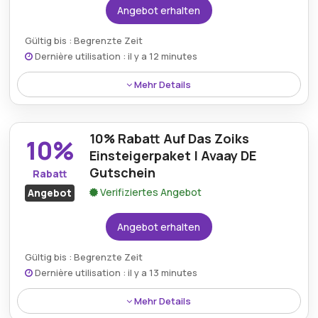
Angebot erhalten
Gültig bis : Begrenzte Zeit
Dernière utilisation : il y a 12 minutes
Mehr Details
Rabatt:
Avaay bietet bis zu 15% Rabatt und
ermöglicht Kunden Einsparungen auf eine große
10% Rabatt Auf Das Zoiks
10%
Auswahl an Produkten im gesamten Online-Shop.
Einsteigerpaket | Avaay DE
Gutschein
Rabatt
Mindestkaufbetrag:
Kein Minimum erforderlich
Verifiziertes Angebot
Angebot
Berechtigung:
Für alle Kunden
Angebot erhalten
Art des Angebots:
Zeitlich begrenztes Angebot
Gültig bis : Begrenzte Zeit
Kumulierbar:
Nicht mit anderen Aktionen
Dernière utilisation : il y a 13 minutes
kombinierbar
Mehr Details
Bedingungen:
Weitere Informationen finden Sie