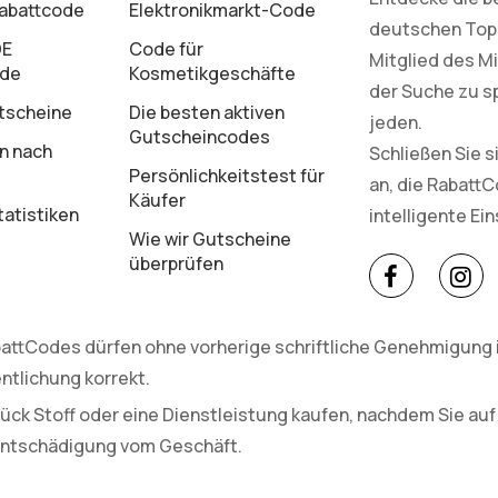
Rabattcode
Elektronikmarkt-Code
deutschen Top-M
DE
Code für
Mitglied des Mi
ode
Kosmetikgeschäfte
der Suche zu s
tscheine
Die besten aktiven
jeden.
Gutscheincodes
n nach
Schließen Sie 
Persönlichkeitstest für
an, die Rabatt
Käufer
atistiken
intelligente Ei
Wie wir Gutscheine
überprüfen
attCodes dürfen ohne vorherige schriftliche Genehmigung in
ntlichung korrekt.
ück Stoff oder eine Dienstleistung kaufen, nachdem Sie auf
 Entschädigung vom Geschäft.