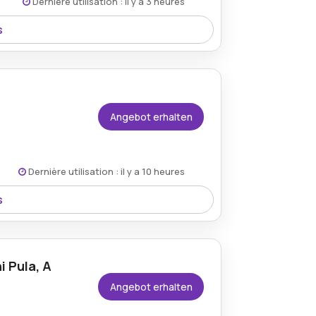
Dernière utilisation : il y a 3 heures
s
rdinand Nassfeld und profitieren Sie von
den Bedingungen auf der Website des
aub.
Angebot erhalten
Dernière utilisation : il y a 10 heures
s
den Bedingungen auf der Website des
 Zagreb und profitieren Sie von
enden Aufenthalten.
i Pula, A
Angebot erhalten