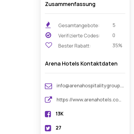
Zusammenfassung
5
Gesamtangebote:
0
Verifizierte Codes:
35%
Bester Rabatt:
Arena Hotels Kontaktdaten
info@arenahospitalitygroup.com
https://www.arenahotels.com/de
13K
27