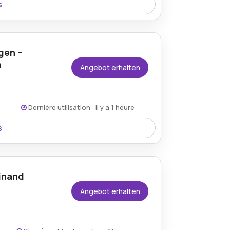
s
na Hotels und sichern Sie sich
e und Reiseerlebnisse.
gen –
m
Angebot erhalten
Dernière utilisation : il y a 1 heure
s
den Bedingungen auf der Website des
dem Arenahotels.com-Gutschein und
nditionen bei qualifizierenden
inand
Angebot erhalten