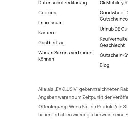
Datenschutz­erklärung
Ok Mobility 
Cookies
Goodwheel 
Gutscheinc
Impressum
Urlaub DE Gu
Karriere
Kaufverhalte
Gastbeitrag
Geschlecht
Warum Sie uns vertrauen
Gutschein-St
können
Blog
Alle als „EXKLUSIV“ gekennzeichneten Rab
Angaben waren zum Zeitpunkt der Veröffe
Offenlegung:
Wenn Sie ein Produkt/ein St
haben, erhalten wir möglicherweise eine