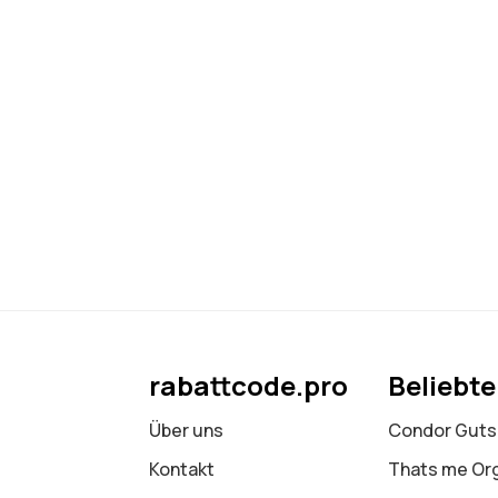
rabattcode.pro
Beliebt
Über uns
Condor Guts
Kontakt
Thats me Or