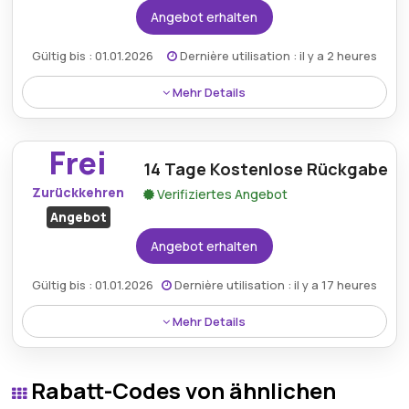
Angebot erhalten
Gültig bis : 01.01.2026
Dernière utilisation : il y a 2 heures
Mehr Details
Holen Sie sich einen zuverlässigen, eigenständigen
Rauchmelder für nur 22,82 € und sorgen Sie so für
Frei
mehr Sicherheit zu Hause.
14 Tage Kostenlose Rückgabe
Zurückkehren
Verifiziertes Angebot
Angebot
Angebot erhalten
Gültig bis : 01.01.2026
Dernière utilisation : il y a 17 heures
Mehr Details
Sorglos einkaufen mit einem 14-tägigen kostenlosen
Rückgaberecht für zusätzliche Sicherheit.
Rabatt-Codes von ähnlichen