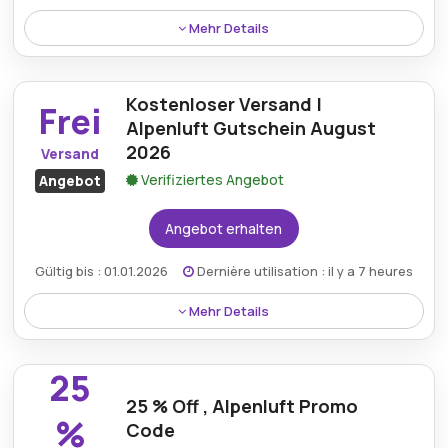
Mehr Details
Sparen Sie bis zu 20 % auf hochwertige
Sicherheitsprodukte mit dem aktuellen
Kostenloser Versand |
Alpenluft.org-Rabatt.
Frei
Alpenluft Gutschein August
2026
Versand
Verifiziertes Angebot
Angebot
Angebot erhalten
Gültig bis : 01.01.2026
Dernière utilisation : il y a 7 heures
Mehr Details
Kostenloser Versand für alle Bestellungen mit dem
exklusiven Alpenluft-Gutschein für August 2026.
25
25 % Off , Alpenluft Promo
%
Code