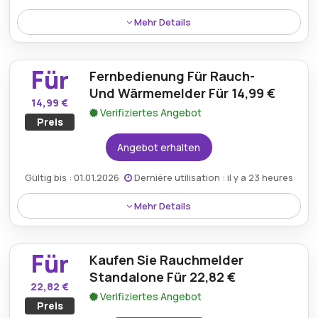
Mehr Details
Sichern Sie sich 12 % Preisnachlass beim Kauf von 10
oder mehr Rauch- und Wärmemeldern.
Für
Fernbedienung Für Rauch-
Und Wärmemelder Für 14,99 €
14,99 €
Verifiziertes Angebot
Preis
Angebot erhalten
Gültig bis : 01.01.2026
Dernière utilisation : il y a 23 heures
Mehr Details
Kaufen Sie eine praktische Fernbedienung für
Rauch- und Wärmemelder zum günstigen Preis von
Für
Kaufen Sie Rauchmelder
nur 14,99 €.
Standalone Für 22,82 €
22,82 €
Verifiziertes Angebot
Preis