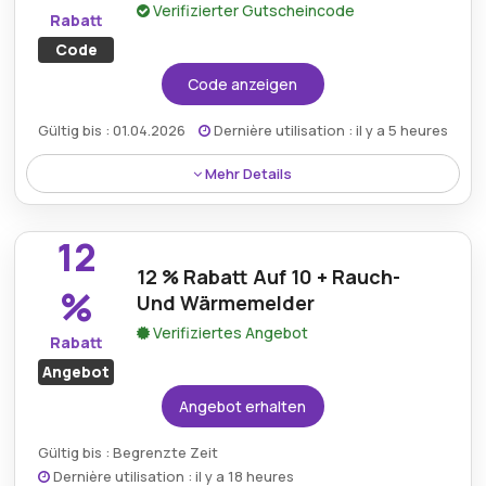
Verifizierter Gutscheincode
Rabatt
Code
Code anzeigen
Gültig bis : 01.04.2026
Dernière utilisation : il y a 5 heures
Mehr Details
Lösen Sie den aktuellen Alpenluft-Aktionscode ein
und erhalten Sie zusätzliche 25 % Rabatt auf
12
ausgewählte Artikel.
12 % Rabatt Auf 10 + Rauch-
%
Und Wärmemelder
Verifiziertes Angebot
Rabatt
Angebot
Angebot erhalten
Gültig bis : Begrenzte Zeit
Dernière utilisation : il y a 18 heures