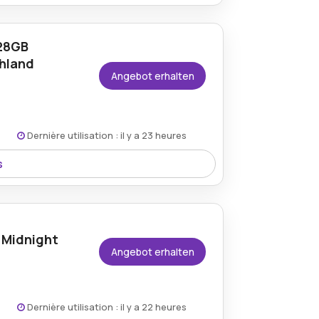
t es bietet herausragende Leistung,
merafunktionen für ein nahtloses und
128GB
chland
Angebot erhalten
Dernière utilisation : il y a 23 heures
s
tarlight, angeboten über den
 Midnight
Angebot erhalten
Dernière utilisation : il y a 22 heures