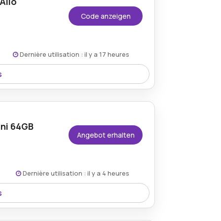
Allo
Code anzeigen
Dernière utilisation : il y a 17 heures
s
o Rabattcode, wodurch der Kauf mobiler
ini 64GB
Angebot erhalten
Dernière utilisation : il y a 4 heures
s
 bietet Kunden die Möglichkeit, ein
zu erwerben.