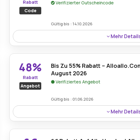
Rabatt
Verifizierter Gutscheincode
Code
Gültig bis : 14.10.2026
Mehr Detail
Ein pauschaler Rabatt von 8€ erwartet Käufer durch de
für zusätzliche Einsparungen bei einer Vielzahl von Prod
48%
Bis Zu 55% Rabatt – Alloallo.C
August 2026
Rabatt
Verifiziertes Angebot
Angebot
Gültig bis : 01.06.2026
Mehr Detail
Erhalten Sie Einsparungen von bis zu 55% bei verschiede
einen verifizierten Gutschein auf Alloallo.com anwenden