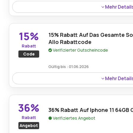
Mehr Detail
Sichern Sie sich 45% Rabatt auf das iPhone 13 mit 128GB
Angebot auf der Website anwenden.
15%
15% Rabatt Auf Das Gesamte So
Allo Rabattcode
Rabatt
Verifizierter Gutscheincode
Code
Gültig bis : 01.06.2026
Mehr Detail
Genießen Sie einen landesweiten Rabatt von 15% auf all
gültigen Allo Allo Rabattcode innerhalb Frankreichs ver
36%
36% Rabatt Auf Iphone 11 64GB 
Rabatt
Verifiziertes Angebot
Angebot