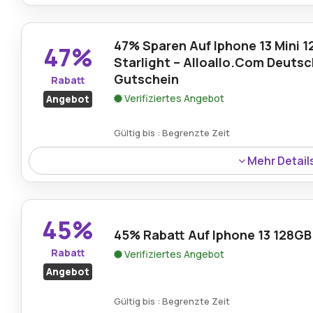
Erhalte das iPhone 12 mit 64 GB Speicher mit 50% Rabat
beeindruckende Displayqualität und fortschrittliche Ka
leistungsstarkes Smartphone-Erlebnis.
47% Sparen Auf Iphone 13 Mini 
47%
Starlight – Alloallo.Com Deuts
Gutschein
Rabatt
Verifiziertes Angebot
Angebot
Gültig bis : Begrenzte Zeit
Mehr Detail
Nutzen Sie 47% Rabatt auf das iPhone 13 Mini 128GB in S
Deutschland-Gutscheincode von Alloallo.com.
45%
45% Rabatt Auf Iphone 13 128GB
Rabatt
Verifiziertes Angebot
Angebot
Gültig bis : Begrenzte Zeit