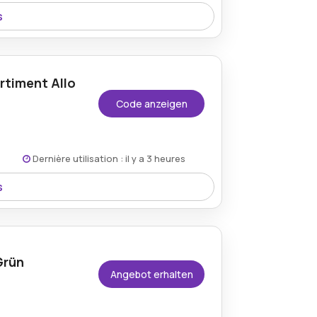
s
 Speicher in Mitternacht, indem Sie das
rtiment Allo
Code anzeigen
Dernière utilisation : il y a 3 heures
s
e Produkte, indem Sie noch heute den
wenden.
Grün
Angebot erhalten