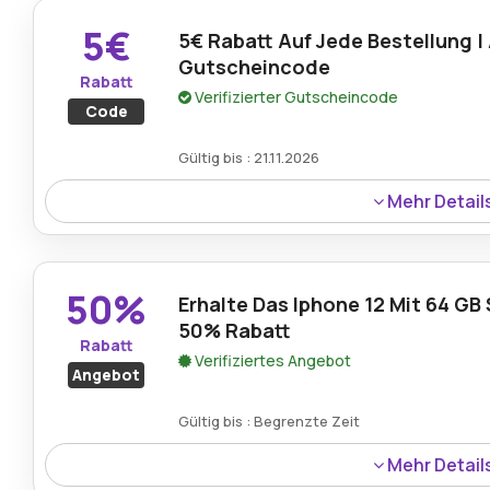
5€
5€ Rabatt Auf Jede Bestellung | 
Gutscheincode
Rabatt
Verifizierter Gutscheincode
Code
Gültig bis : 21.11.2026
Mehr Detail
Jede Bestellung qualifiziert sich für 5€ Ersparnis bei V
die Erschwinglichkeit für verschiedene Einkaufsbedürfni
50%
Erhalte Das Iphone 12 Mit 64 GB
50% Rabatt
Rabatt
Verifiziertes Angebot
Angebot
Gültig bis : Begrenzte Zeit
Mehr Detail