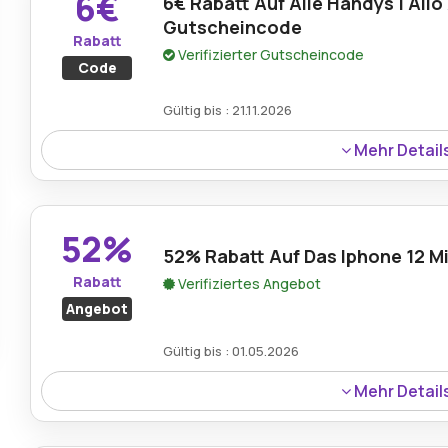
6€
6€ Rabatt Auf Alle Handys | Allo 
Gutscheincode
Rabatt
Verifizierter Gutscheincode
Code
Gültig bis : 21.11.2026
Mehr Detail
Erhalten Sie 6€ Rabatt auf alle Handys mit dem Allo All
Technologie kostengünstiger und lohnender wird.
52%
52% Rabatt Auf Das Iphone 12 M
Rabatt
Verifiziertes Angebot
Angebot
Gültig bis : 01.05.2026
Mehr Detail
Das iPhone 12 Mini 64GB ist mit 52% Rabatt erhältlich und
Premium-Smartphone zu einem stark reduzierten Preis 