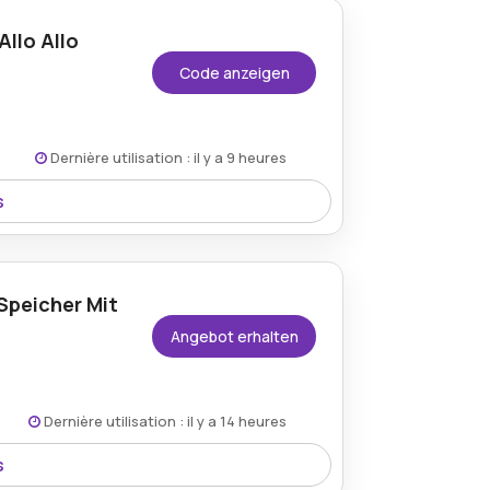
Allo Allo
Code anzeigen
Dernière utilisation : il y a 9 heures
s
erwendung des Allo Allo Rabattcodes, was
sse erhöht.
 Speicher Mit
Angebot erhalten
Dernière utilisation : il y a 14 heures
s