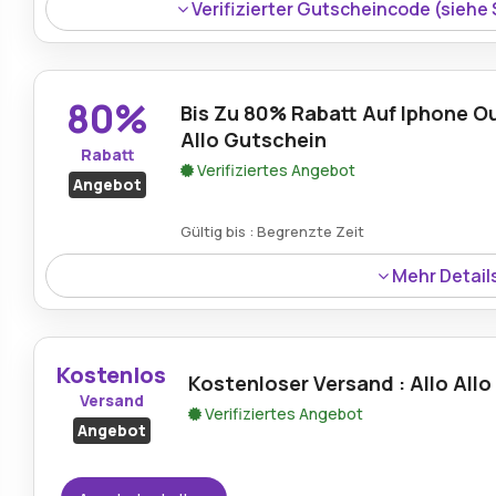
Verifizierter Gutscheincode (siehe
80%
Bis Zu 80% Rabatt Auf Iphone Out
Allo Gutschein
Rabatt
Verifiziertes Angebot
Angebot
Gültig bis : Begrenzte Zeit
Mehr Detail
Bis zu 80% Rabatt sind im iPhone Outlet verfügbar, wenn
wodurch Kunden erhebliche Einsparungen bei Premium-
Kostenlos
Kostenloser Versand : Allo Allo
Versand
Verifiziertes Angebot
Angebot