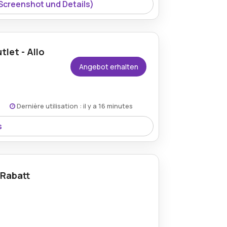
 Screenshot und Details)
let - Allo
Angebot erhalten
Dernière utilisation : il y a 16 minutes
s
 ein Allo Allo Gutschein verwendet wird,
Geräten erzielen können.
 Rabatt