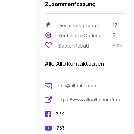
Zusammenfassung
17
Gesamtangebote:
7
Verifizierte Codes:
80%
Bester Rabatt:
Allo Allo Kontaktdaten
help@alloallo.com
https://www.alloallo.com/de/
27K
753