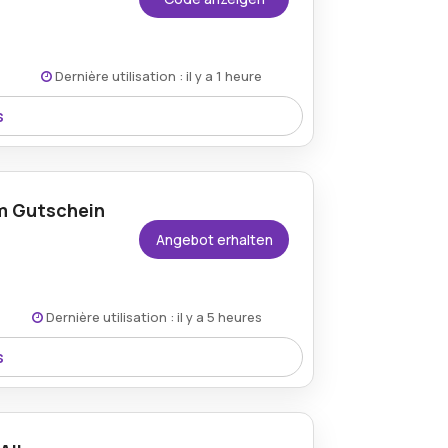
Dernière utilisation : il y a 1 heure
s
n Alloallo.com Gutscheincode und sorgt
ukten.
om Gutschein
Angebot erhalten
Dernière utilisation : il y a 5 heures
s
nen Technikartikeln, indem Sie jetzt
.