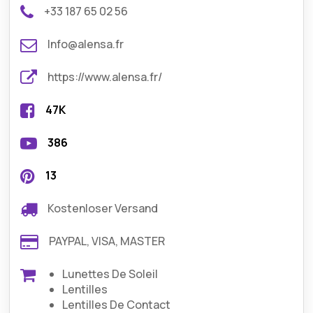
+33 187 65 02 56
Info@alensa.fr
https://www.alensa.fr/
47K
386
13
Kostenloser Versand
PAYPAL, VISA, MASTER
Lunettes De Soleil
Lentilles
Lentilles De Contact