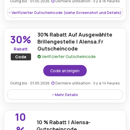
Gültig bis : 01.05.2026
Dernière utilisation : il y a 16 heures
site du marchand.
Bedingungen:
Voir les conditions générales sur le
Verifizierter Gutscheincode (siehe Screenshot und Details)
site du marchand.
30% Rabatt Auf Ausgewählte
30%
Brillengestelle | Alensa.Fr
Gutscheincode
Rabatt
Verifizierter Gutscheincode
Code
Code anzeigen
Gültig bis : 01.05.2026
Dernière utilisation : il y a 14 heures
Rabatt:
10% Rabatt auf alle Brillen-, Linsen- und
Mehr Details
Sonnenbrillenbestellungen.
Einkäufer können sich 30% Rabatt auf ausgewählte
Brillengestelle mit einem Alensa.fr-Gutscheincode
Mindestkaufbetrag:
Kein Minimum erforderlich
10
sichern und dabei Stil, Komfort und Erschwinglichkeit
10 % Rabatt | Alensa-
Berechtigung:
Für alle Kunden
nahtlos kombinieren.
Gutscheincode