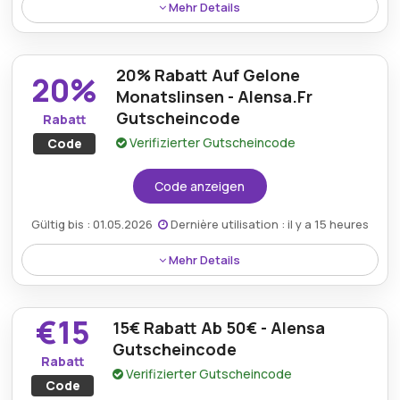
Mehr Details
Mit dem Alensa-Rabatt erhalten Sie ab 70 € ein
Gratisgeschenk – eine tolle Überraschung für Ihren
20% Rabatt Auf Gelone
Einkauf, egal ob Sie Ihren Kontaktlinsenvorrat
20%
auffüllen oder sich ein neues Brillenzubehör gönnen.
Monatslinsen - Alensa.Fr
Gutscheincode
Rabatt
Verifizierter Gutscheincode
Code
Code anzeigen
Gültig bis : 01.05.2026
Dernière utilisation : il y a 15 heures
Mehr Details
Kunden können 20% Rabatt auf Gelone-
Monatslinsen mit einem Alensa.fr-Gutscheincode
€15
15€ Rabatt Ab 50€ - Alensa
genießen und so hochwertige Augenpflege zu
reduzierten Preisen erhalten.
Gutscheincode
Rabatt
Verifizierter Gutscheincode
Code