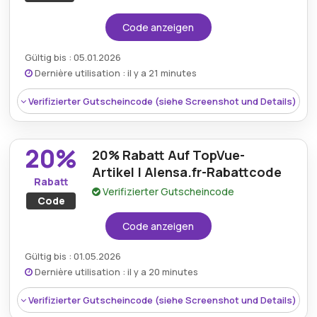
Code anzeigen
Gültig bis : 05.01.2026
Dernière utilisation : il y a 21 minutes
Verifizierter Gutscheincode (siehe Screenshot und Details)
20%
20% Rabatt Auf TopVue-
Artikel | Alensa.fr-Rabattcode
Rabatt
Verifizierter Gutscheincode
Code
Code anzeigen
Gültig bis : 01.05.2026
Dernière utilisation : il y a 20 minutes
Rabatt:
15% rabatt auf alle brillen, sonnenbrillen
Verifizierter Gutscheincode (siehe Screenshot und Details)
und linsen.