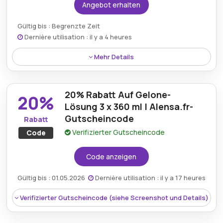
Kumulierbar:
Nicht mit anderen Aktionen
Angebot erhalten
kombinierbar
Kumulierbar:
Nicht mit anderen Aktionen
Gültig bis : Begrenzte Zeit
kombinierbar
Bedingungen:
Die Allgemeinen
Dernière utilisation : il y a 4 heures
Geschäftsbedingungen finden Sie auf der
Bedingungen:
Voir les conditions générales sur le
Website des Händlers.
Mehr Details
site du marchand.
Mit der Alensa.fr-Aktion profitieren Sie von
kostenlosem Versand ab 69 €. So erhalten Sie Ihre
20% Rabatt Auf Gelone-
Kontaktlinsen, Brillen und Zubehör bequem und ohne
20%
zusätzliche Versandkosten direkt nach Hause
Lösung 3 x 360 ml | Alensa.fr-
geliefert.
Gutscheincode
Rabatt
Verifizierter Gutscheincode
Code
Code anzeigen
Gültig bis : 01.05.2026
Dernière utilisation : il y a 17 heures
Verifizierter Gutscheincode (siehe Screenshot und Details)