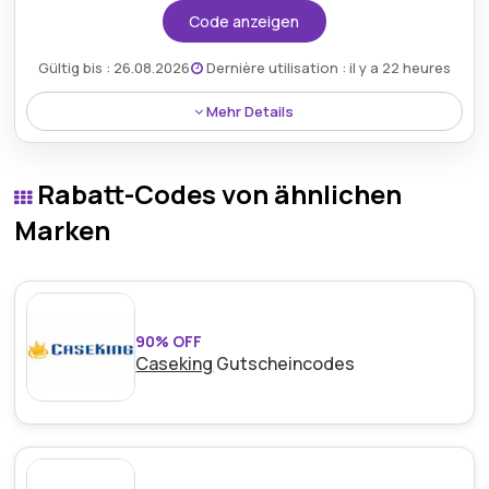
Code anzeigen
Gültig bis : 26.08.2026
Dernière utilisation : il y a 22 heures
Mehr Details
Käufer können 15€ Rabatt auf Bestellungen über 50€
mit einem Alensa-Gutscheincode beanspruchen
Rabatt-Codes von ähnlichen
und dadurch Premium-Brillen und Linsen
erschwinglicher machen.
Marken
90% OFF
Caseking
Gutscheincodes