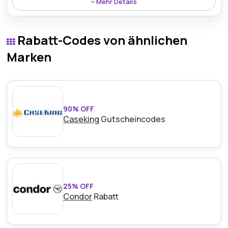
Mehr Details
Genießen Sie die Sicherheit mit der kostenlosen
Rücksendung innerhalb von 28 Tagen und sorgen Sie
Rabatt-Codes von ähnlichen
für ein reibungsloses und problemloses
Einkaufserlebnis.
Marken
90% OFF
Caseking
Gutscheincodes
25% OFF
Condor
Rabatt