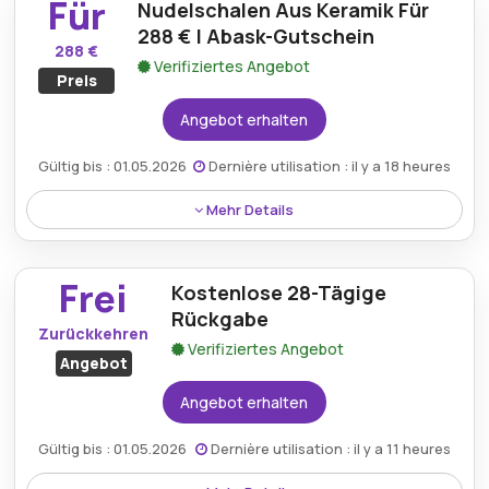
Für
Nudelschalen Aus Keramik Für
werden und ist über das Sonderangebot von Abask
erhältlich.
288 € | Abask-Gutschein
288 €
Verifiziertes Angebot
Preis
Angebot erhalten
Gültig bis : 01.05.2026
Dernière utilisation : il y a 18 heures
Mehr Details
Keramik-Nudelschalen, die sowohl auf Stil als auch
auf Funktionalität ausgelegt sind, kosten mit dem
Frei
Kostenlose 28-Tägige
Abask-Gutschein 288 €.
Rückgabe
Zurückkehren
Verifiziertes Angebot
Angebot
Angebot erhalten
Gültig bis : 01.05.2026
Dernière utilisation : il y a 11 heures