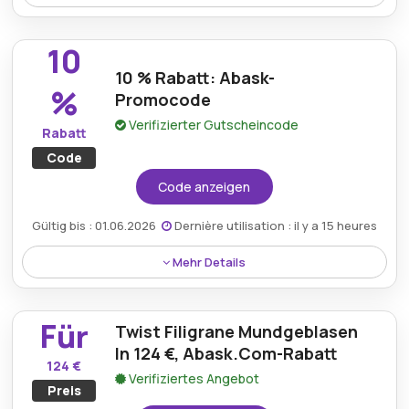
Bei Verwendung eines Abask-Gutscheins ist bei allen
Bestellungen der kostenlose Versand inbegriffen,
10
was das Einkaufserlebnis steigert.
10 % Rabatt: Abask-
%
Promocode
Verifizierter Gutscheincode
Rabatt
Code
Code anzeigen
Gültig bis : 01.06.2026
Dernière utilisation : il y a 15 heures
Mehr Details
Ein Aktionscode bietet 10 % Rabatt auf ausgewählte
Artikel und erleichtert so den Genuss hochwertiger
Für
Twist Filigrane Mundgeblasen
Einkäufe.
In 124 €, Abask.Com-Rabatt
124 €
Verifiziertes Angebot
Preis