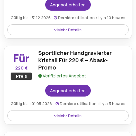
Angebot erhalten
Gültig bis : 31.12.2026
Dernière utilisation : il y a 10 heures
Mehr Details
Das mundgeblasene Twist Filigrane-Glas ist für 124 €
erhältlich, wobei der Abask-Rabatt den Preis senkt.
Sportlicher Handgravierter
Für
Kristall Für 220 € – Abask-
Promo
220 €
Verifiziertes Angebot
Preis
Angebot erhalten
Gültig bis : 01.05.2026
Dernière utilisation : il y a 3 heures
Mehr Details
Ein wunderschön gefertigtes, sportliches,
handgraviertes Kristallstück kann für 220 € erworben