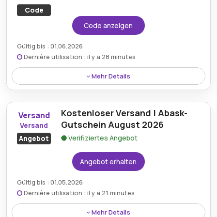
Code
Code anzeigen
Gültig bis : 01.06.2026
Dernière utilisation : il y a 28 minutes
Mehr Details
Auf Abask.com gibt es mit einem speziellen Code
einen Rabatt von 15 %, der große Ersparnisse bei
Kostenloser Versand | Abask-
einer Vielzahl von Produkten ermöglicht.
Versand
Gutschein August 2026
Versand
Verifiziertes Angebot
Angebot
Angebot erhalten
Gültig bis : 01.05.2026
Dernière utilisation : il y a 21 minutes
Mehr Details